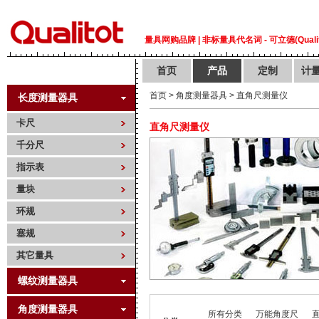
量具网购品牌 | 非标量具代名词 - 可立德(Qualit
首页
产品
定制
计
首页
>
角度测量器具
>
直角尺测量仪
长度测量器具
卡尺
直角尺测量仪
千分尺
指示表
量块
环规
塞规
其它量具
螺纹测量器具
角度测量器具
所有分类
万能角度尺