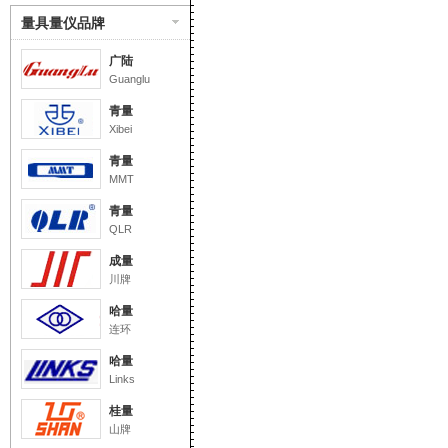
量具量仪品牌
广陆
Guanglu
青量
Xibei
青量
MMT
青量
QLR
成量
川牌
哈量
连环
哈量
Links
桂量
山牌