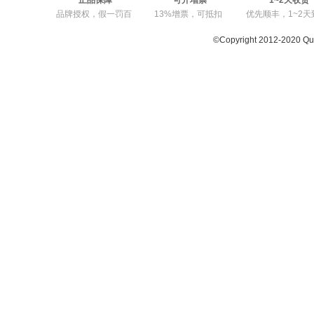
正品保障
可开增票
1~2天收货
品牌授权，假一罚百
13%增票，可抵扣
优先顺丰，1~2天
©Copyright 2012-2020 Q