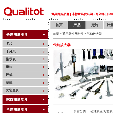
量具网购品牌 | 非标量具代名词 - 可立德(Qualit
首页
产品
定制
计
首页
>
通用器件及附件
>
气动放大器
长度测量器具
卡尺
气动放大器
千分尺
指示表
量块
环规
塞规
其它量具
螺纹测量器具
角度测量器具
所有分类
磁性表座/万能表