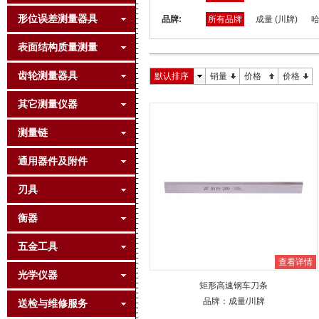
形位误差测量器具
品牌:
所有品牌
成量 (川牌)
哈
表面结构质量测量
齿轮测量器具
默认排序
销量
价格
价格
其它测量仪器
测量链
通用器件及附件
刃具
衡器
五金工具
查看详情
光学仪器
矩形高速钢车刀条
品牌：
成量
/川牌
送检与维修服务