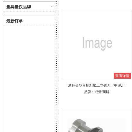
量具量仪品牌
最新订单
查看详情
港标长型直柄粗加工立铣刀（中波.川
品牌：
英.AL）
成量
/川牌