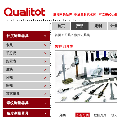
量具网购品牌 | 非标量具代名词 - 可立德(Qualit
首页
产品
定制
计
首页
>
刃具
>
数控刀具类
长度测量器具
卡尺
数控刀具类
千分尺
指示表
量块
环规
塞规
其它量具
螺纹测量器具
角度测量器具
分类:
所有分类
数控刀片
铣