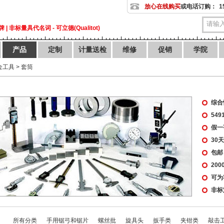
放心在线购买
或电话订购：
1
| 非标量具代名词 - 可立德(Qualitot)
产品
定制
计量送检
维修
促销
学院
金工具
>
套筒
综合
54
假一
30
包邮
20
可为
非标
所有分类
手用锯弓和锯片
螺丝批
旋具头
扳手类
夹钳类
敲击