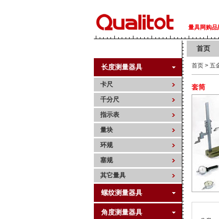
量具网购品牌 
首页
首页
>
五
长度测量器具
卡尺
套筒
千分尺
指示表
量块
环规
塞规
其它量具
螺纹测量器具
角度测量器具