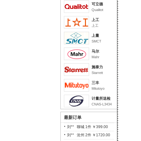
可立德
Qualitot
上工
上工
上量
SMCT
马尔
Mahr
施泰力
Starrett
三丰
Mitutoyo
计量所送检
CNAS-L3434
最新订单
刘** 聊城 1件 ￥399.00
刘** 沧州 2件 ￥1720.00