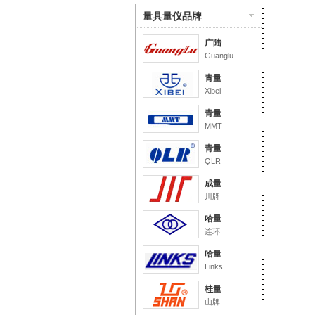
量具量仪品牌
广陆
Guanglu
青量
Xibei
青量
MMT
青量
QLR
成量
川牌
哈量
连环
哈量
Links
桂量
山牌