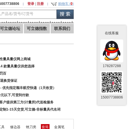
5007738806
登录
|
注册
购物车 (
0
)
可立德论坛
可立德指数
联系我们
在线客服
性量具量仪网上商城
178287288
914 款量具量仪供您选择
罚百
天退换货保证
 - 优先指定顺丰航空快递（1天收货）
00元以下,可货到付款
15007738806
客户提供第三方(计量所)代送检服务
定制1-15天交货,可立德-非标量具代名词
工具
修边器
锉刀类
套筒
金属笔