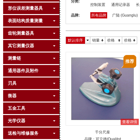
分类:
控制装置
通用记录器
长
形位误差测量器具
品牌:
所有品牌
广陆 (Guanglu)
表面结构质量测量
齿轮测量器具
默认排序
销量
价格
价格
其它测量仪器
测量链
推荐
通用器件及附件
刃具
衡器
五金工具
光学仪器
查看详情
千分尺座
送检与维修服务
品牌：
可立德
/Qualitot