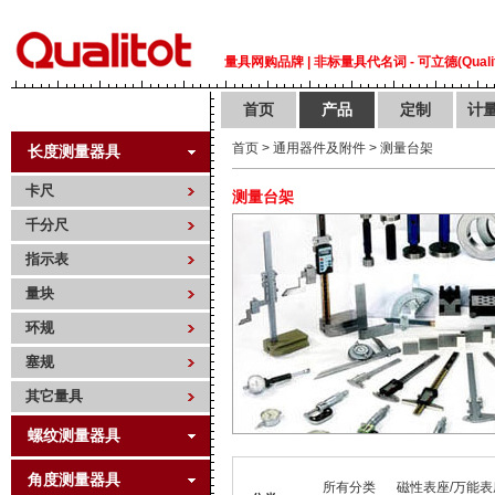
量具网购品牌 | 非标量具代名词 - 可立德(Qualit
首页
产品
定制
计
首页
>
通用器件及附件
>
测量台架
长度测量器具
卡尺
测量台架
千分尺
指示表
量块
环规
塞规
其它量具
螺纹测量器具
角度测量器具
所有分类
磁性表座/万能表