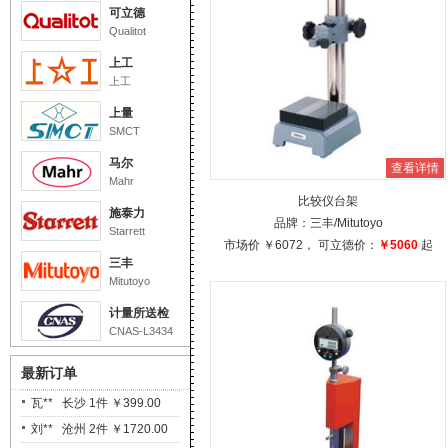
可立德
Qualitot
上工
上工
上量
SMCT
马尔
查看详情
Mahr
比较仪台架
施泰力
品牌：
三丰
/Mitutoyo
Starrett
市场价
￥6072
， 可立德价：
￥5060
起
三丰
Mitutoyo
计量所送检
CNAS-L3434
最新订单
瓦** 长沙 1件 ￥399.00
刘** 沧州 2件 ￥1720.00