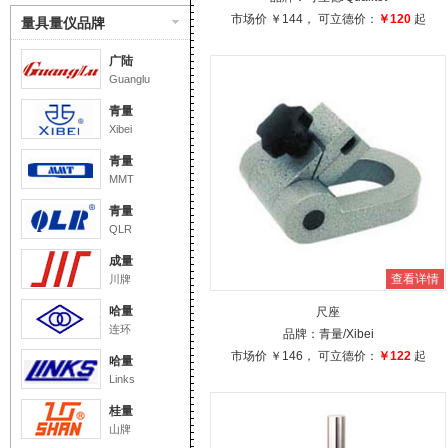
市场价
￥144
， 可立德价：
￥120
起
量具量仪品牌
广陆
Guanglu
青量
Xibei
青量
MMT
青量
QLR
成量
查看详情
川牌
哈量
尺座
连环
品牌：
青量
/Xibei
市场价
￥146
， 可立德价：
￥122
起
哈量
Links
桂量
山牌