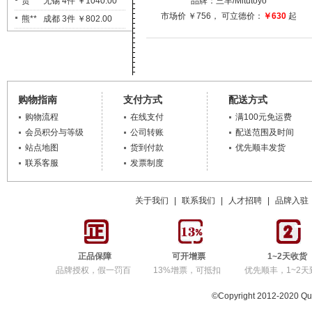
贾** 无锡 4件 ￥1040.00
品牌：
三丰
/Mitutoyo
市场价
￥756
， 可立德价：
￥630
起
熊** 成都 3件 ￥802.00
肖** 哈尔滨 1件 ￥4500.00
张** 苏州 3件 ￥823.00
陈** 天津 1件 ￥1650.00
张** 常州 14件 ￥2279.00
购物指南
支付方式
配送方式
陈** 苏州 1件 ￥1350.00
购物流程
在线支付
满100元免运费
徐** 济宁 1件 ￥515.00
会员积分与等级
公司转账
配送范围及时间
彭** 东莞 3件 ￥1430.00
站点地图
货到付款
优先顺丰发货
联系客服
发票制度
陈** 苏州 1件 ￥1250.00
马** 重庆 20件 ￥300.00
赵** 南京 29件 ￥7140.00
关于我们
|
联系我们
|
人才招聘
|
品牌入驻
魏** 嘉兴 2件 ￥1700.00
廖** 东莞 20件 ￥362.00
李** 遵义 2件 ￥376.00
正品保障
可开增票
1~2天收货
品牌授权，假一罚百
13%增票，可抵扣
优先顺丰，1~2天
袁** 绵阳 1件 ￥195.00
JY** 台湾 1件 ￥728.00
©Copyright 2012-2020 Q
陈** 苏州 2件 ￥560.00