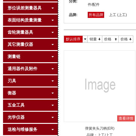
分类:
件/配件
形位误差测量器具
品牌:
所有品牌
上工 (上工)
表面结构质量测量
齿轮测量器具
默认排序
销量
价格
价格
其它测量仪器
测量链
通用器件及附件
刃具
衡器
五金工具
光学仪器
查看详情
弹簧夹头刀柄(ER)
送检与维修服务
品牌：
上工
/上工