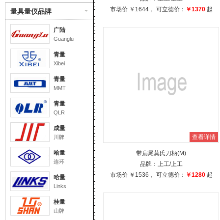
市场价
￥1644
， 可立德价：
￥1370
起
量具量仪品牌
广陆
Guanglu
青量
Xibei
青量
MMT
青量
QLR
成量
查看详情
川牌
哈量
带扁尾莫氏刀柄(M)
连环
品牌：
上工
/上工
市场价
￥1536
， 可立德价：
￥1280
起
哈量
Links
桂量
山牌