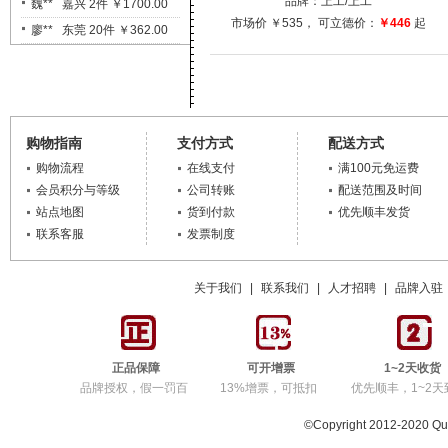
品牌：
上工
/上工
袁** 绵阳 1件 ￥195.00
市场价
￥535
， 可立德价：
￥446
起
JY** 台湾 1件 ￥728.00
陈** 苏州 2件 ￥560.00
陈** 福州 1件 ￥1970.00
廖** 梅州 1件 ￥2100.00
戚** 宁波 1件 ￥460.00
购物指南
支付方式
配送方式
刘** 西安 1件 ￥600.00
购物流程
在线支付
满100元免运费
会员积分与等级
公司转账
配送范围及时间
魏** 杭州 20件 ￥2850.00
站点地图
货到付款
优先顺丰发货
鲁** 成都 1件 ￥1812.00
联系客服
发票制度
曹** 银川 1件 ￥3090.00
罗** 长沙 30件 ￥1570.00
关于我们
|
联系我们
|
人才招聘
|
品牌入驻
瓦** 长沙 1件 ￥399.00
刘** 沧州 2件 ￥1720.00
李** 长沙 1件 ￥1135.00
正品保障
可开增票
1~2天收货
毛** 福州 2件 ￥630.00
品牌授权，假一罚百
13%增票，可抵扣
优先顺丰，1~2天
凌** 上海 1件 ￥240.00
©Copyright 2012-2020 Q
程** 上海 5件 ￥3100.00