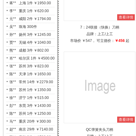
吴** 珠海 300件
￥20940.03
孙** 扬州 3件 ￥1245.00
查看详情
贾** 无锡 4件 ￥1040.00
7：24联接（快换）刀柄
熊** 成都 3件 ￥802.00
品牌：
上工
/上工
肖** 哈尔滨 1件 ￥4500.00
市场价
￥547
， 可立德价：
￥456
起
张** 苏州 3件 ￥823.00
陈** 天津 1件 ￥1650.00
张** 常州 14件 ￥2279.00
陈** 苏州 1件 ￥1350.00
徐** 济宁 1件 ￥515.00
彭** 东莞 3件 ￥1430.00
陈** 苏州 1件 ￥1250.00
马** 重庆 20件 ￥300.00
赵** 南京 29件 ￥7140.00
魏** 嘉兴 2件 ￥1700.00
查看详情
廖** 东莞 20件 ￥362.00
QC弹簧夹头刀柄
李** 遵义 2件 ￥376.00