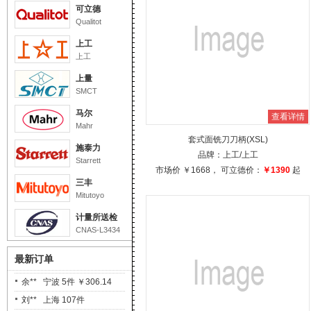
可立德
瓦** 长沙 1件 ￥399.00
Qualitot
刘** 沧州 2件 ￥1720.00
上工
李** 长沙 1件 ￥1135.00
上工
毛** 福州 2件 ￥630.00
上量
凌** 上海 1件 ￥240.00
SMCT
程** 上海 5件 ￥3100.00
马尔
查看详情
袁** 绵阳 1件 ￥440.00
Mahr
套式面铣刀刀柄(XSL)
陈** 苏州 3件 ￥3300.00
施泰力
品牌：
上工
/上工
凌** 上海 2件 ￥4100.00
Starrett
市场价
￥1668
， 可立德价：
￥1390
起
元** 咸阳 10件 ￥3500.00
三丰
王** 苏州 5件 ￥787.00
Mitutoyo
冯** 长沙 4件 ￥376.00
计量所送检
CNAS-L3434
余** 宁波 5件 ￥306.14
刘** 上海 107件
最新订单
￥2949.70
蒋** 上海 1件 ￥1950.00
李** 重庆 1件 ￥620.00
元** 咸阳 2件 ￥1794.00