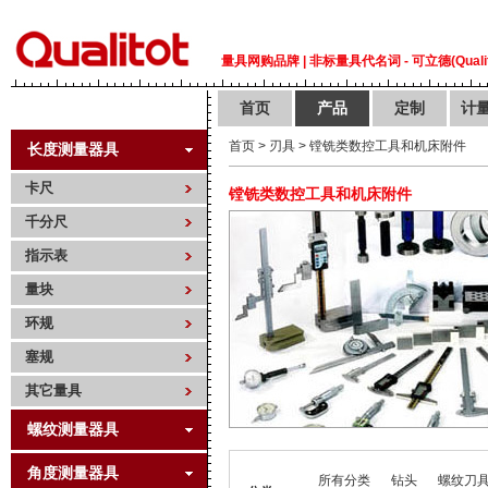
量具网购品牌 | 非标量具代名词 - 可立德(Qualit
首页
产品
定制
计
首页
>
刃具
>
镗铣类数控工具和机床附件
长度测量器具
卡尺
镗铣类数控工具和机床附件
千分尺
指示表
量块
环规
塞规
其它量具
螺纹测量器具
角度测量器具
所有分类
钻头
螺纹刀